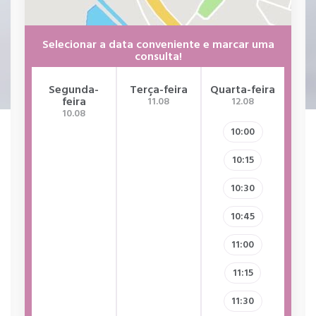
Selecionar a data conveniente e marcar uma
consulta!
Segunda-
Terça-feira
Quarta-feira
Qui
feira
11.08
12.08
10.08
10:00
10:15
10:30
10:45
11:00
11:15
11:30