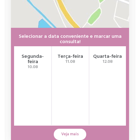
Selecionar a data conveniente e marcar uma
consulta!
Segunda-
Terça-feira
Quarta-feira
Qui
feira
11.08
12.08
10.08
Veja mais