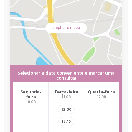
ampliar o mapa
Selecionar a data conveniente e marcar uma
consulta!
Segunda-
Terça-feira
Quarta-feira
Qui
feira
11.08
12.08
10.08
13:00
13:15