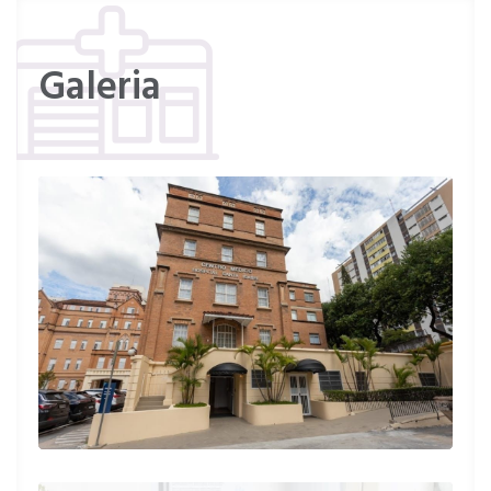
Paciente
Galeria
Dra. Ana Luiza é maravilhosa! Confio de
olhos fechados! Ela olha além do laudo, da
atenção pra sua queixa, olha as imagens dos
exames, te examina detalhadamente. Sai do
consultório tranquila e sem dúvidas.
Paciente
Excelente profissional, muito atenciosa e
empática.
Paciente