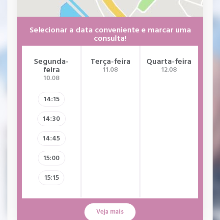
Selecionar a data conveniente e marcar uma
consulta!
Segunda-
Terça-feira
Quarta-feira
Qui
feira
11.08
12.08
10.08
14:15
14:30
14:45
15:00
15:15
Veja mais