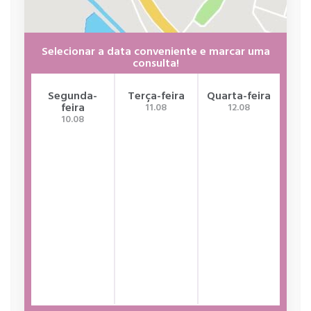
Selecionar a data conveniente e marcar uma
consulta!
Segunda-
Terça-feira
Quarta-feira
Qui
feira
11.08
12.08
10.08