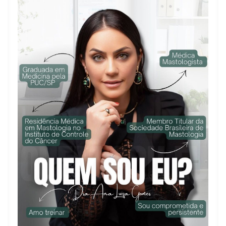
Médica incrível. Recomendo de olhos
fechados. Explica super bem, é atenciosa e
esclarece todas as dúvidas.
Paciente
A Dra é um amor! Super atenciosa e
cuidadosa, sem contar que tem ótima
experiência e técnica, agradeço
imensamente a Deus por ter colocado ela
em minha vida.